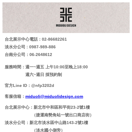
關於我們
營業項目
室內設計
台北展示中心電話：02-86682261
系統傢俱
淡水分公司 : 0987-989-886
系統廚具
台南分公司：06-2648612
實木百葉窗
超耐磨地板
服務時間：
週一~週五 上午10:00至晚上18:00
▼產品總覽
週六~週日 採預約制
▼影音專區
▼MOMO賣場
官方Line ID：@nfp3202d
設計作品
設計作品
客服信箱：
miduoli
@miduolidesign.com
系統廚具｜台北中坡北路周公館
住宅空間｜台北中坡北路周公館-2
台北展示中心：新北市中和區和平街23-2號1樓
住宅空間｜台北中坡北路周公館-1
（捷運南勢角站一號出口商店街）
系統廚具｜淡水翁小姐
淡水分公司：新北市淡水區中山路143-2號1樓
住宅空間｜淡水翁小姐
（淡水國小側旁）
住宅空間｜淡水翁小姐