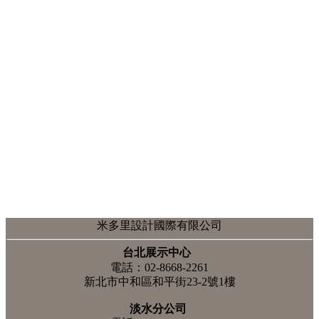
住宅空間｜江寧路
貨櫃屋｜台南安平
住宅空間｜和平街郭小姐
住宅空間｜高雄黃小姐
超耐磨地板｜基隆趙先生
屏風設計｜捷運路鄭先生
住宅空間｜敦化南路高太太
住宅空間｜翔譽王公館
住宅空間｜捷運路朱先生
住宅空間｜捷運路張小姐
廚房案例｜景安路林小姐
住宅空間｜士東路蔣小姐
住宅空間｜淡水楊小姐
住宅空間｜台南莊媽媽
住宅空間｜新店安和林公館
米多里設計國際有限公司
住宅空間｜文山區指南路吳公館
米多里系統傢俱～天方，極簡主義，大氣登
台北展示中心
場，異材質混搭，簡約不凡
電話：02-8668-2261
米多里設計系統傢俱~北歐風潮
新北市中和區和平街23-2號1樓
小空間放大格局，自然簡約，放鬆舒適。
自然風格，明亮清爽，簡單的美好
淡水分公司
設計文章